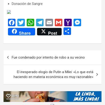
Donación de Sangre
F
T
W
T
E
G
Y
M
a
wi
h
el
m
m
a
es
C
Share
Post
ce
tt
at
e
ail
ail
h
se
o
b
er
s
gr
o
n
m
o
A
a
o
g
p
Navegación
Fue condenado por intento de robo a su vecino
o
p
m
M
er
ar
de
k
p
ail
tir
entradas
El inesperado elogio de Putin a Milei: «Lo que está
haciendo en materia económica es muy razonable»