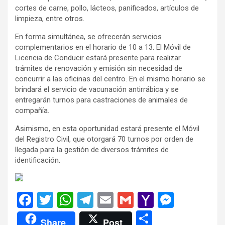
cortes de carne, pollo, lácteos, panificados, artículos de
limpieza, entre otros.
En forma simultánea, se ofrecerán servicios
complementarios en el horario de 10 a 13. El Móvil de
Licencia de Conducir estará presente para realizar
trámites de renovación y emisión sin necesidad de
concurrir a las oficinas del centro. En el mismo horario se
brindará el servicio de vacunación antirrábica y se
entregarán turnos para castraciones de animales de
compañía.
Asimismo, en esta oportunidad estará presente el Móvil
del Registro Civil, que otorgará 70 turnos por orden de
llegada para la gestión de diversos trámites de
identificación.
F
T
W
T
E
G
Y
M
a
wi
h
el
m
m
a
es
C
Share
Post