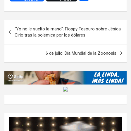
ce
tt
at
e
ail
ail
h
se
o
b
er
s
gr
o
n
m
o
A
a
o
g
p
Navegación
“Yo no le suelto la mano”: Floppy Tesouro sobre Jésica
o
p
m
M
er
ar
de
Cirio tras la polémica por los dólares
k
p
ail
tir
entradas
6 de julio: Día Mundial de la Zoonosis