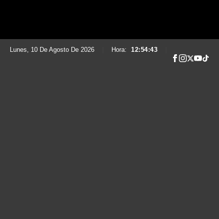
Lunes, 10 De Agosto De 2026
|
Hora:
12:54:44
|