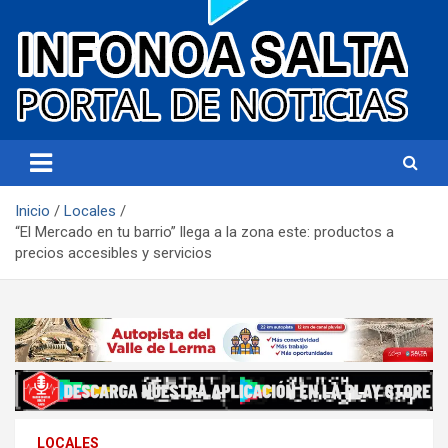
Portal de noticias
Infonoa Salta
Inicio
Locales
“El Mercado en tu barrio” llega a la zona este: productos a
precios accesibles y servicios
LOCALES