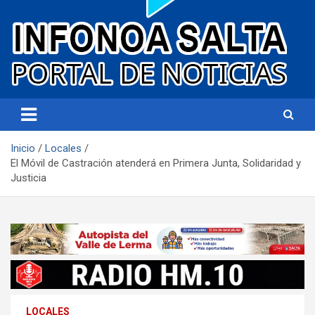
Portal de noticias
Infonoa Salta
Inicio
Locales
El Móvil de Castración atenderá en Primera Junta, Solidaridad y
Justicia
LOCALES