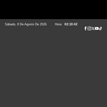
Sábado, 8 De Agosto De 2026
|
Hora:
02:10:43
|