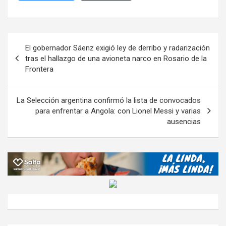
ce
tt
at
e
ail
ail
h
se
o
b
er
s
gr
o
n
m
o
A
a
o
g
p
Navegación
El gobernador Sáenz exigió ley de derribo y radarización
o
p
m
M
er
ar
de
tras el hallazgo de una avioneta narco en Rosario de la
k
p
ail
tir
Frontera
entradas
La Selección argentina confirmó la lista de convocados
para enfrentar a Angola: con Lionel Messi y varias
ausencias