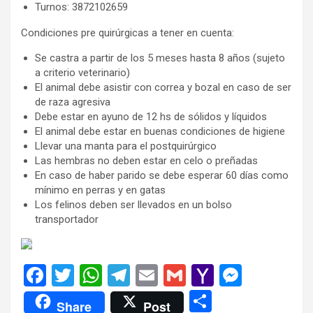
Turnos: 3872102659
Condiciones pre quirúrgicas a tener en cuenta:
Se castra a partir de los 5 meses hasta 8 años (sujeto
a criterio veterinario)
El animal debe asistir con correa y bozal en caso de ser
de raza agresiva
Debe estar en ayuno de 12 hs de sólidos y líquidos
El animal debe estar en buenas condiciones de higiene
Llevar una manta para el postquirúrgico
Las hembras no deben estar en celo o preñadas
En caso de haber parido se debe esperar 60 días como
mínimo en perras y en gatas
Los felinos deben ser llevados en un bolso
transportador
F
T
W
T
E
G
Y
M
a
wi
h
el
m
m
a
es
C
Share
Post