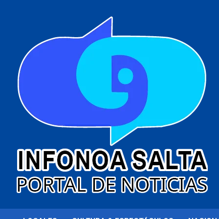
al
contenido
Portal de noticias
Infonoa Salta