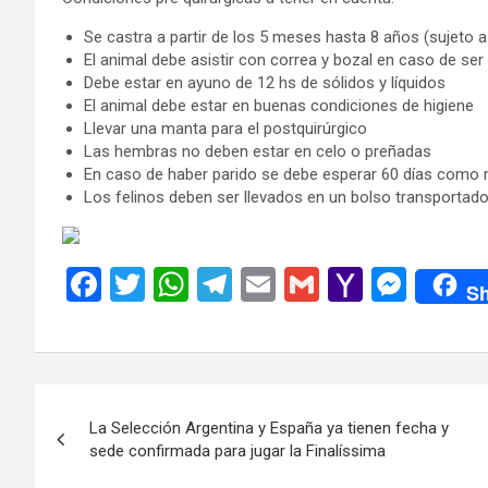
Se castra a partir de los 5 meses hasta 8 años (sujeto a c
El animal debe asistir con correa y bozal en caso de ser
Debe estar en ayuno de 12 hs de sólidos y líquidos
El animal debe estar en buenas condiciones de higiene
Llevar una manta para el postquirúrgico
Las hembras no deben estar en celo o preñadas
En caso de haber parido se debe esperar 60 días como 
Los felinos deben ser llevados en un bolso transportado
F
T
W
T
E
G
Y
M
Sh
a
wi
h
el
m
m
a
es
ce
tt
at
e
ail
ail
h
se
b
er
s
gr
o
n
Navegación
o
A
a
o
g
La Selección Argentina y España ya tienen fecha y
de
o
p
m
M
er
sede confirmada para jugar la Finalíssima