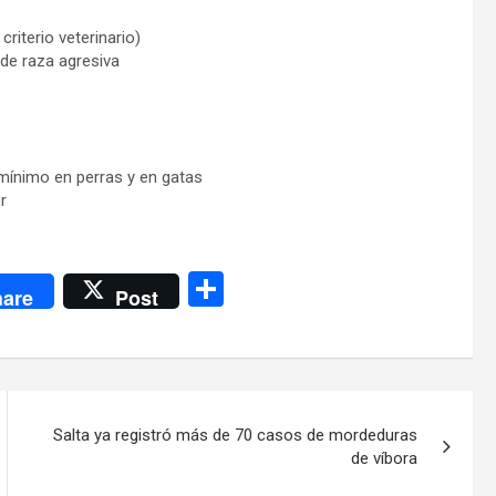
riterio veterinario)
 de raza agresiva
mínimo en perras y en gatas
r
C
are
Post
o
m
p
ar
Salta ya registró más de 70 casos de mordeduras
tir
de víbora