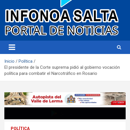
Portal de noticias
Infonoa Salta
Inicio
Política
El presidente de la Corte suprema pidió al gobierno vocación
política para combatir el Narcotráfico en Rosario
POLÍTICA