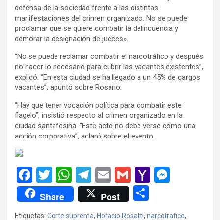
defensa de la sociedad frente a las distintas
manifestaciones del crimen organizado. No se puede
proclamar que se quiere combatir la delincuencia y
demorar la designación de jueces».
“No se puede reclamar combatir el narcotráfico y después
no hacer lo necesario para cubrir las vacantes existentes”,
explicó. “En esta ciudad se ha llegado a un 45% de cargos
vacantes”, apuntó sobre Rosario.
“Hay que tener vocación política para combatir este
flagelo”, insistió respecto al crimen organizado en la
ciudad santafesina. “Este acto no debe verse como una
acción corporativa”, aclaró sobre el evento.
F
T
W
T
E
G
Y
M
a
wi
h
el
m
m
a
es
C
Share
Post
ce
tt
at
e
ail
ail
h
se
o
Etiquetas:
Corte suprema
,
Horacio Rosatti
,
narcotrafico
,