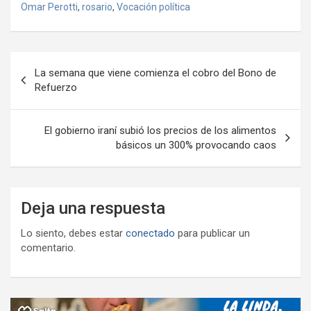
b
er
s
gr
o
n
m
Omar Perotti
,
rosario
,
Vocación política
o
A
a
o
g
p
o
p
m
M
er
ar
Navegación
k
p
ail
tir
La semana que viene comienza el cobro del Bono de
de
Refuerzo
entradas
El gobierno iraní subió los precios de los alimentos
básicos un 300% provocando caos
Deja una respuesta
Lo siento, debes estar
conectado
para publicar un
comentario.