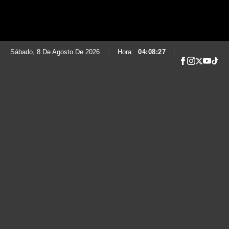
Sábado, 8 De Agosto De 2026
|
Hora:
04:08:28
|