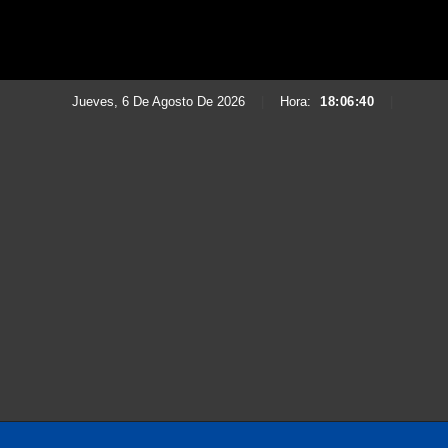
Jueves, 6 De Agosto De 2026
|
Hora:
18:06:42
|
Saltar