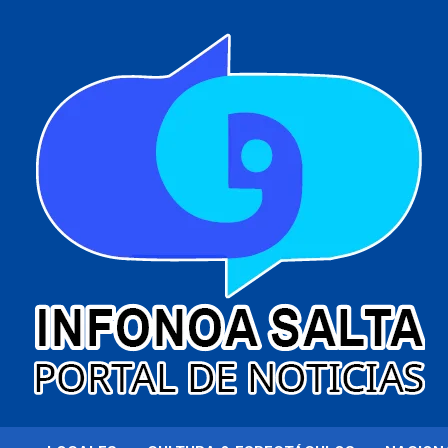
al
contenido
Portal de noticias
Infonoa Salta