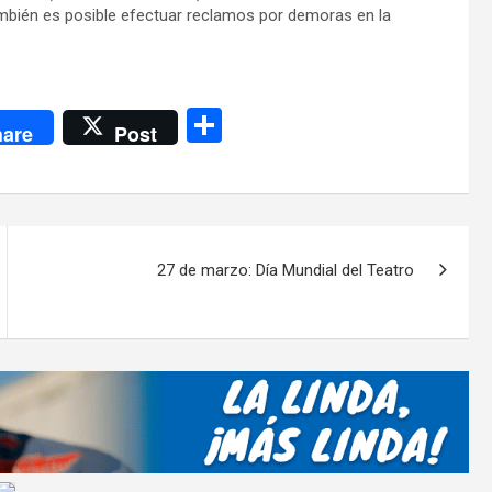
mbién es posible efectuar reclamos por demoras en la
C
are
Post
o
m
p
ar
27 de marzo: Día Mundial del Teatro
tir