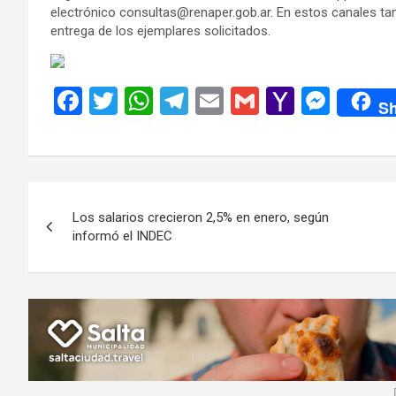
electrónico consultas@renaper.gob.ar. En estos canales ta
entrega de los ejemplares solicitados.
F
T
W
T
E
G
Y
M
Sh
a
wi
h
el
m
m
a
es
ce
tt
at
e
ail
ail
h
se
b
er
s
gr
o
n
Navegación
o
A
a
o
g
Los salarios crecieron 2,5% en enero, según
de
o
p
m
M
er
informó el INDEC
k
p
ail
entradas