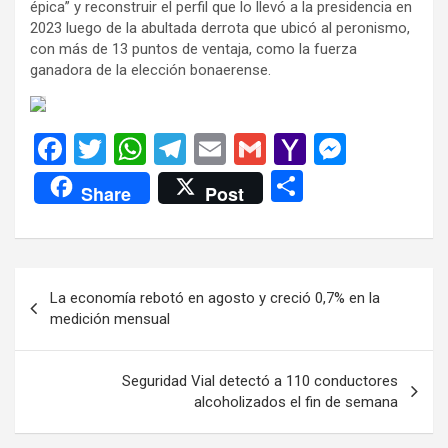
épica” y reconstruir el perfil que lo llevó a la presidencia en
2023 luego de la abultada derrota que ubicó al peronismo,
con más de 13 puntos de ventaja, como la fuerza
ganadora de la elección bonaerense.
F
T
W
T
E
G
Y
M
a
wi
h
el
m
m
a
es
C
Share
Post
ce
tt
at
e
ail
ail
h
se
o
b
er
s
gr
o
n
m
o
A
a
o
g
p
Navegación
La economía rebotó en agosto y creció 0,7% en la
o
p
m
M
er
ar
de
medición mensual
k
p
ail
tir
entradas
Seguridad Vial detectó a 110 conductores
alcoholizados el fin de semana