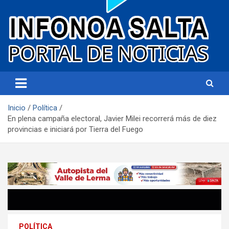
Portal de noticias
Infonoa Salta
Inicio
Política
En plena campaña electoral, Javier Milei recorrerá más de diez
provincias e iniciará por Tierra del Fuego
POLÍTICA