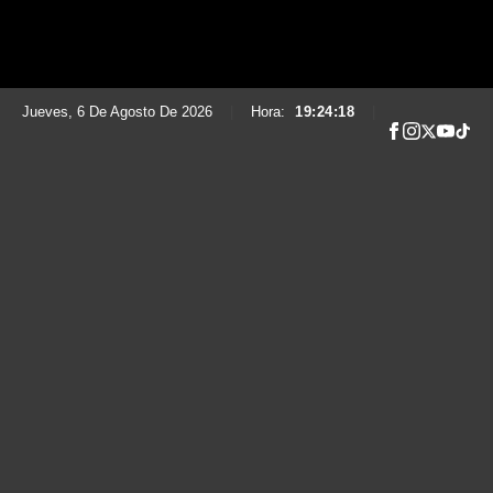
Jueves, 6 De Agosto De 2026
|
Hora:
19:24:20
|