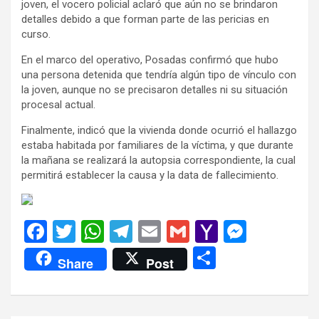
joven, el vocero policial aclaró que aún no se brindaron
detalles debido a que forman parte de las pericias en
curso.
En el marco del operativo, Posadas confirmó que hubo
una persona detenida que tendría algún tipo de vínculo con
la joven, aunque no se precisaron detalles ni su situación
procesal actual.
Finalmente, indicó que la vivienda donde ocurrió el hallazgo
estaba habitada por familiares de la víctima, y que durante
la mañana se realizará la autopsia correspondiente, la cual
permitirá establecer la causa y la data de fallecimiento.
F
T
W
T
E
G
Y
M
a
wi
h
el
m
m
a
es
C
Share
Post
ce
tt
at
e
ail
ail
h
se
o
b
er
s
gr
o
n
m