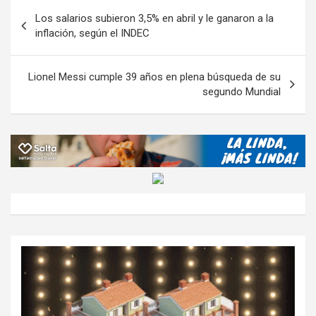
o
A
a
o
g
p
Navegación
Los salarios subieron 3,5% en abril y le ganaron a la
o
p
m
M
er
ar
de
inflación, según el INDEC
k
p
ail
tir
entradas
Lionel Messi cumple 39 años en plena búsqueda de su
segundo Mundial