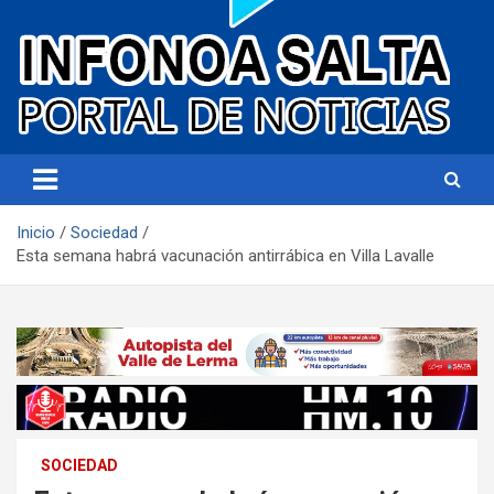
Portal de noticias
Infonoa Salta
Inicio
Sociedad
Esta semana habrá vacunación antirrábica en Villa Lavalle
SOCIEDAD