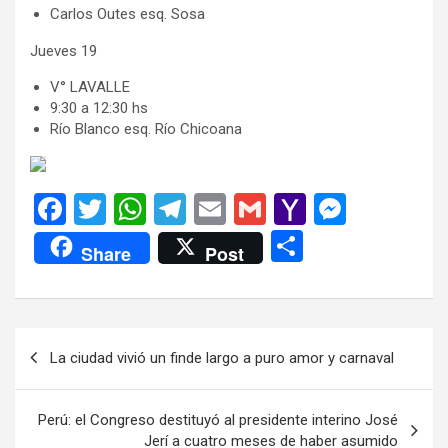
Carlos Outes esq. Sosa
Jueves 19
V° LAVALLE
9:30 a 12:30 hs
Río Blanco esq. Río Chicoana
F
T
W
T
E
G
Y
M
a
wi
h
el
m
m
a
es
C
Share
Post
ce
tt
at
e
ail
ail
h
se
o
b
er
s
gr
o
n
m
o
A
a
o
g
p
Navegación
La ciudad vivió un finde largo a puro amor y carnaval
o
p
m
M
er
ar
de
k
p
ail
tir
entradas
Perú: el Congreso destituyó al presidente interino José
Jerí a cuatro meses de haber asumido