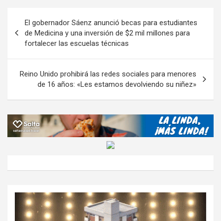
o
A
a
o
g
p
Navegación
El gobernador Sáenz anunció becas para estudiantes
o
p
m
M
er
ar
de
de Medicina y una inversión de $2 mil millones para
k
p
ail
tir
fortalecer las escuelas técnicas
entradas
Reino Unido prohibirá las redes sociales para menores
de 16 años: «Les estamos devolviendo su niñez»