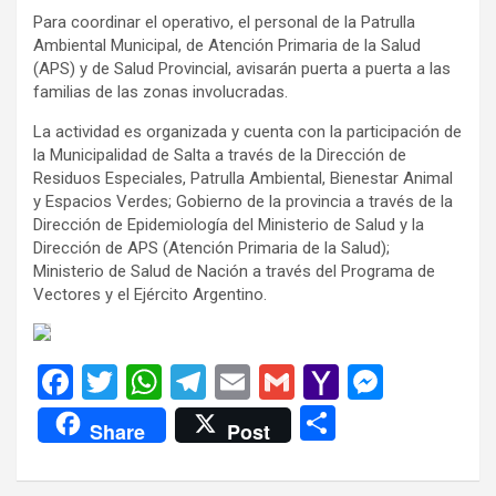
Para coordinar el operativo, el personal de la Patrulla
Ambiental Municipal, de Atención Primaria de la Salud
(APS) y de Salud Provincial, avisarán puerta a puerta a las
familias de las zonas involucradas.
La actividad es organizada y cuenta con la participación de
la Municipalidad de Salta a través de la Dirección de
Residuos Especiales, Patrulla Ambiental, Bienestar Animal
y Espacios Verdes; Gobierno de la provincia a través de la
Dirección de Epidemiología del Ministerio de Salud y la
Dirección de APS (Atención Primaria de la Salud);
Ministerio de Salud de ⁠Nación a través del Programa de
Vectores y el Ejército Argentino.
F
T
W
T
E
G
Y
M
a
wi
h
el
m
m
a
es
C
Share
Post
ce
tt
at
e
ail
ail
h
se
o
b
er
s
gr
o
n
m