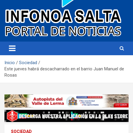
Portal de noticias
Infonoa Salta
Inicio
Sociedad
Este jueves habrá descacharrado en el barrio Juan Manuel de
Rosas
SOCIEDAD