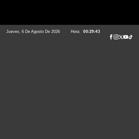
Jueves, 6 De Agosto De 2026
|
Hora:
00:29:44
|