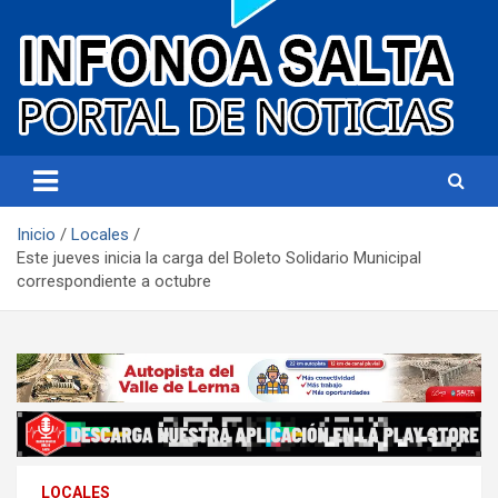
Portal de noticias
Infonoa Salta
Inicio
Locales
Este jueves inicia la carga del Boleto Solidario Municipal
correspondiente a octubre
LOCALES