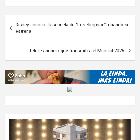
b
er
s
gr
o
n
m
o
A
a
o
g
p
Navegación
Disney anunció la secuela de “Los Simpson”: cuándo se
o
p
m
M
er
ar
de
estrena
k
p
ail
tir
entradas
Telefe anunció que transmitirá el Mundial 2026