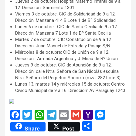
Jueves 2 de octubre: Hospital Materno Infantil de 9 a
12. Dirección: Sarmiento 1301
Viernes 3 de octubre: CIC de Solidaridad de 9 a 12.
Dirección: Manzana 414 B Lote 1 de Bº Solidaridad
Lunes 6 de octubre: CIC de Santa Cecilia de 9 a 12.
Dirección: Manzana 7 Lote 1 de Bº Santa Cecilia
Martes 7 de octubre: CIC Constitución de 9 a 12.
Dirección: Juan Manuel de Estrada y Pasaje S/N
Miércoles 8 de octubre: CIC de Unión de 9 a 12.
Dirección: Armada Argentina y J. Mirau de Bº Unión.
Jueves 9 de octubre: CIC de Asunción de 9 a 12.
Dirección: calle Ntra. Señora de San Nicolás esquina
Ntra. Señora del Perpetuo Socorro (mza. 282 Lote 3).
Lunes 13, martes 14 y miércoles 15 de octubre: Centro
Cívico Municipal de 9 a 16. Dirección: Av Paraguay 1240
F
T
W
T
E
G
Y
M
a
wi
h
el
m
m
a
es
C
Share
Post
ce
tt
at
e
ail
ail
h
se
o