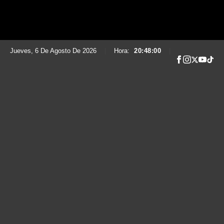
Jueves, 6 De Agosto De 2026
|
Hora:
20:48:01
|