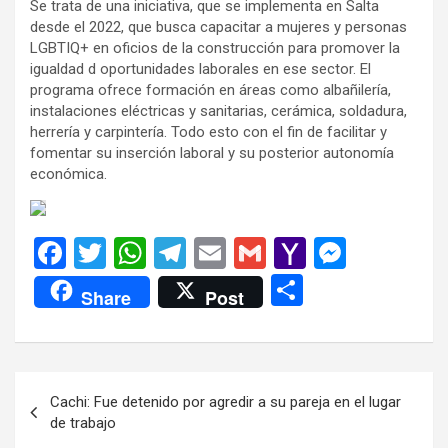
Se trata de una iniciativa, que se implementa en Salta
desde el 2022, que busca capacitar a mujeres y personas
LGBTIQ+ en oficios de la construcción para promover la
igualdad d oportunidades laborales en ese sector. El
programa ofrece formación en áreas como albañilería,
instalaciones eléctricas y sanitarias, cerámica, soldadura,
herrería y carpintería. Todo esto con el fin de facilitar y
fomentar su inserción laboral y su posterior autonomía
económica.
F
T
W
T
E
G
Y
M
a
wi
h
el
m
m
a
es
C
Share
Post
ce
tt
at
e
ail
ail
h
se
o
b
er
s
gr
o
n
m
o
A
a
o
g
p
Navegación
Cachi: Fue detenido por agredir a su pareja en el lugar
o
p
m
M
er
ar
de
de trabajo
k
p
ail