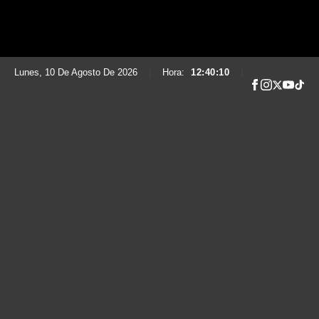
Lunes, 10 De Agosto De 2026
|
Hora:
12:40:11
|