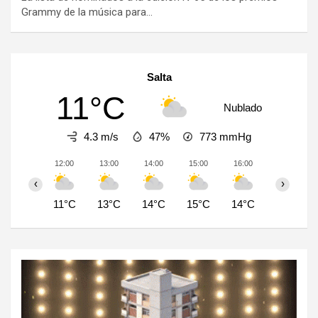
Grammy de la música para…
Salta
11°C
Nublado
4.3 m/s
47%
773
mmHg
12:00
13:00
14:00
15:00
16:00
17:00
‹
›
11°C
13°C
14°C
15°C
14°C
14°C