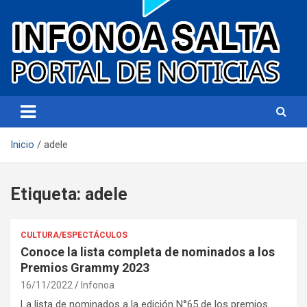
Portal de noticias
Infonoa Salta
Inicio
adele
Etiqueta:
adele
CULTURA/ESPECTÁCULOS
Conoce la lista completa de nominados a los
Premios Grammy 2023
16/11/2022
Infonoa
La lista de nominados a la edición N°65 de los premios