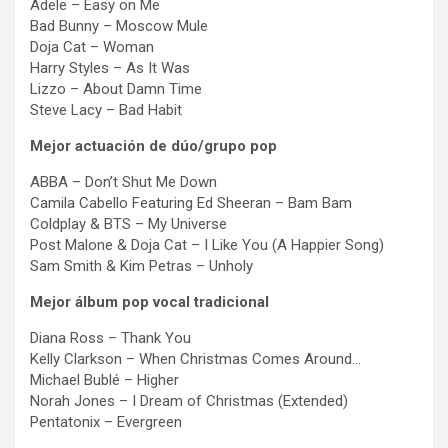
Adele – Easy on Me
Bad Bunny – Moscow Mule
Doja Cat – Woman
Harry Styles – As It Was
Lizzo – About Damn Time
Steve Lacy – Bad Habit
Mejor actuación de dúo/grupo pop
ABBA – Don’t Shut Me Down
Camila Cabello Featuring Ed Sheeran – Bam Bam
Coldplay & BTS – My Universe
Post Malone & Doja Cat – I Like You (A Happier Song)
Sam Smith & Kim Petras – Unholy
Mejor álbum pop vocal tradicional
Diana Ross – Thank You
Kelly Clarkson – When Christmas Comes Around…
Michael Bublé – Higher
Norah Jones – I Dream of Christmas (Extended)
Pentatonix – Evergreen