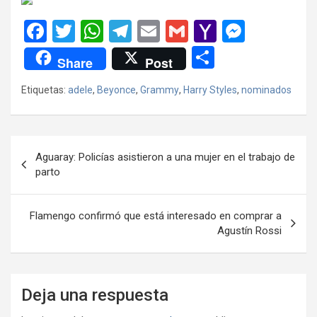
F
T
W
T
E
G
Y
M
a
wi
h
el
m
m
a
es
C
Share
Post
ce
tt
at
e
ail
ail
h
se
o
Etiquetas:
adele
,
Beyonce
,
Grammy
,
Harry Styles
,
nominados
b
er
s
gr
o
n
m
o
A
a
o
g
p
o
p
m
M
er
ar
Navegación
Aguaray: Policías asistieron a una mujer en el trabajo de
k
p
ail
tir
de
parto
entradas
Flamengo confirmó que está interesado en comprar a
Agustín Rossi
Deja una respuesta