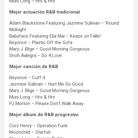
Muni Long – Hrs & Hrs
Mejor actuación R&B tradicional
Adam Blackstone Featuring Jazmine Sullivan – ’Round
Midnight
Babyface Featuring Ella Mai – Keeps on Fallin’
Beyoncé – Plastic Off the Sofa
Mary J. Blige – Good Morning Gorgeous
Snoh Aalegra – Do 4 Love
Mejor canción de R&B
Beyoncé – Cuff It
Jazmine Sullivan – Hurt Me So Good
Mary J. Blige – Good Morning Gorgeous
Muni Long – Hrs & Hrs
PJ Morton – Please Don’t Walk Away
Mejor álbum de R&B progresivo
Cory Henry – Operation Funk
Moonchild – Starfuit