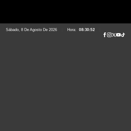
Sábado, 8 De Agosto De 2026
|
Hora:
08:30:53
|