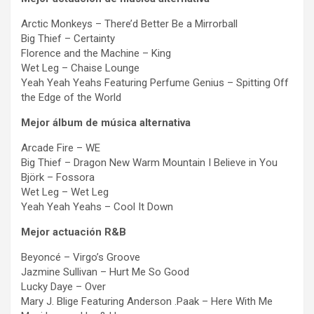
Arctic Monkeys – There’d Better Be a Mirrorball
Big Thief – Certainty
Florence and the Machine – King
Wet Leg – Chaise Lounge
Yeah Yeah Yeahs Featuring Perfume Genius – Spitting Off
the Edge of the World
Mejor álbum de música alternativa
Arcade Fire – WE
Big Thief – Dragon New Warm Mountain I Believe in You
Björk – Fossora
Wet Leg – Wet Leg
Yeah Yeah Yeahs – Cool It Down
Mejor actuación R&B
Beyoncé – Virgo’s Groove
Jazmine Sullivan – Hurt Me So Good
Lucky Daye – Over
Mary J. Blige Featuring Anderson .Paak – Here With Me