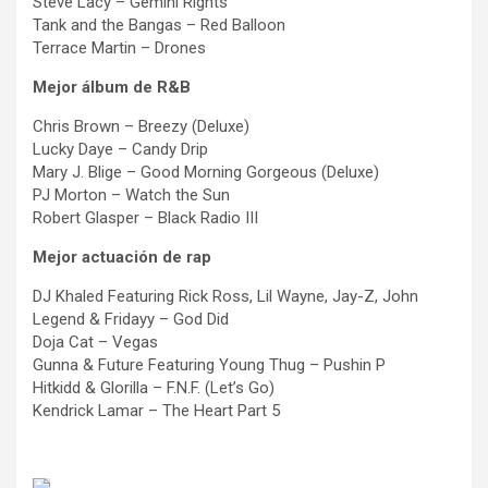
Steve Lacy – Gemini Rights
Tank and the Bangas – Red Balloon
Terrace Martin – Drones
Mejor álbum de R&B
Chris Brown – Breezy (Deluxe)
Lucky Daye – Candy Drip
Mary J. Blige – Good Morning Gorgeous (Deluxe)
PJ Morton – Watch the Sun
Robert Glasper – Black Radio III
Mejor actuación de rap
DJ Khaled Featuring Rick Ross, Lil Wayne, Jay-Z, John
Legend & Fridayy – God Did
Doja Cat – Vegas
Gunna & Future Featuring Young Thug – Pushin P
Hitkidd & Glorilla – F.N.F. (Let’s Go)
Kendrick Lamar – The Heart Part 5