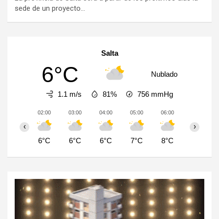
sede de un proyecto…
Salta
6°C
Nublado
1.1 m/s
81%
756
mmHg
02:00
03:00
04:00
05:00
06:00
07:00
‹
›
6°C
6°C
6°C
7°C
8°C
9°C