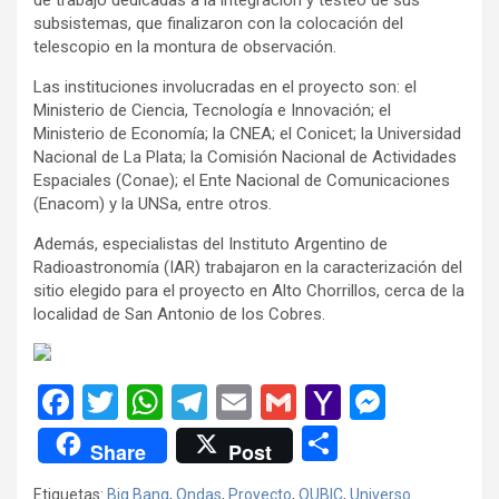
subsistemas, que finalizaron con la colocación del
telescopio en la montura de observación.
Las instituciones involucradas en el proyecto son: el
Ministerio de Ciencia, Tecnología e Innovación; el
Ministerio de Economía; la CNEA; el Conicet; la Universidad
Nacional de La Plata; la Comisión Nacional de Actividades
Espaciales (Conae); el Ente Nacional de Comunicaciones
(Enacom) y la UNSa, entre otros.
Además, especialistas del Instituto Argentino de
Radioastronomía (IAR) trabajaron en la caracterización del
sitio elegido para el proyecto en Alto Chorrillos, cerca de la
localidad de San Antonio de los Cobres.
F
T
W
T
E
G
Y
M
a
wi
h
el
m
m
a
es
C
Share
Post
ce
tt
at
e
ail
ail
h
se
o
Etiquetas:
Big Bang
,
Ondas
,
Proyecto
,
QUBIC
,
Universo