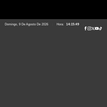
Domingo, 9 De Agosto De 2026
|
Hora:
14:15:50
|