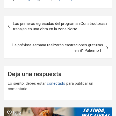
b
er
s
gr
o
n
m
o
A
a
o
g
p
o
p
m
M
er
ar
Navegación
Las primeras egresadas del programa «Constructoras»
k
p
ail
tir
de
trabajan en una obra en la zona Norte
entradas
La próxima semana realizarán castraciones gratuitas
en B° Palermo I
Deja una respuesta
Lo siento, debes estar
conectado
para publicar un
comentario.