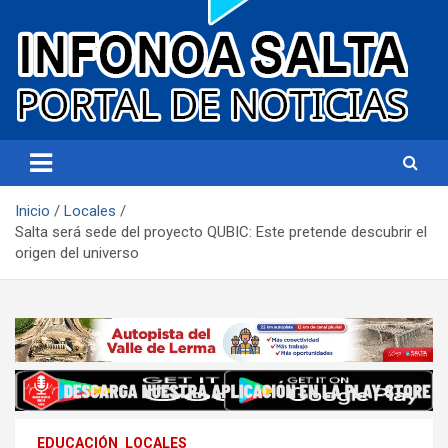
Portal de noticias
Infonoa Salta
Inicio
Locales
Salta será sede del proyecto QUBIC: Este pretende descubrir el
origen del universo
EDUCACIÓN
LOCALES