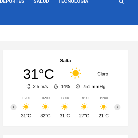
DEPORTES
SALUD
TECNOLOGÍA
Salta
31°C
Claro
2.5 m/s
14%
751
mmHg
15:00
16:00
17:00
18:00
19:00
20:00
‹
›
31°C
32°C
31°C
27°C
21°C
19°C