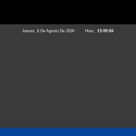
Jueves, 6 De Agosto De 2026
|
Hora:
15:09:07
|
Saltar