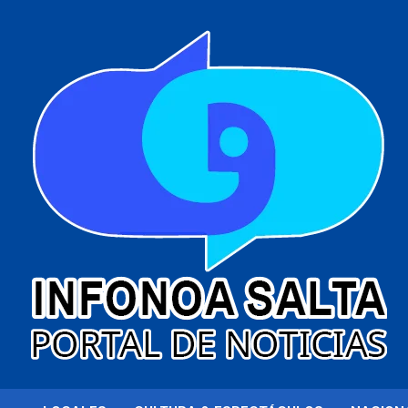
al
contenido
Portal de noticias
Infonoa Salta