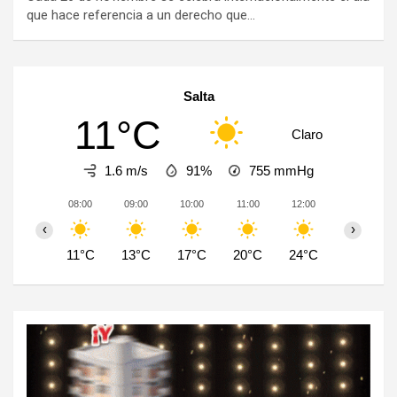
que hace referencia a un derecho que…
Salta
11°C
Claro
1.6 m/s
91%
755
mmHg
08:00
09:00
10:00
11:00
12:00
13:00
‹
›
11°C
13°C
17°C
20°C
24°C
27°C