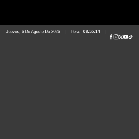
Jueves, 6 De Agosto De 2026
|
Hora:
08:55:15
|