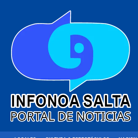
al
contenido
Portal de noticias
Infonoa Salta