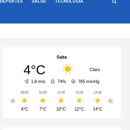
DEPORTES
SALUD
TECNOLOGÍA
Salta
4°C
Claro
1.8 m/s
74%
765
mmHg
09:00
10:00
11:00
12:00
13:00
14:00
‹
›
4°C
7°C
10°C
12°C
14°C
16°C