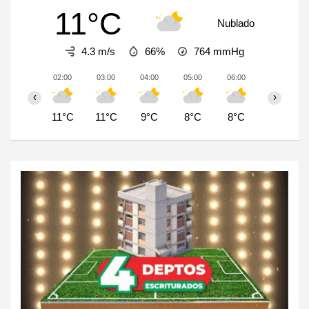
11°C
Nublado
4.3 m/s
66%
764
mmHg
02:00
03:00
04:00
05:00
06:00
07:00
‹
›
11°C
11°C
9°C
8°C
8°C
7°C