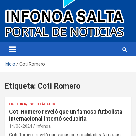
Portal de noticias
Infonoa Salta
Inicio
Coti Romero
Etiqueta:
Coti Romero
CULTURA/ESPECTÁCULOS
Coti Romero reveló que un famoso futbolista
internacional intentó seducirla
14/06/2024
Infonoa
Coti Romero reveló que varias personalidades famosas