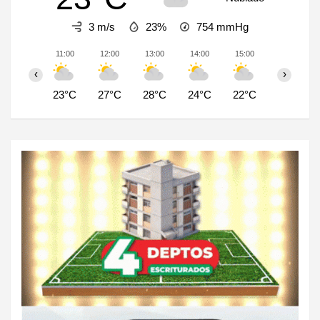
3 m/s
23%
754
mmHg
11:00
12:00
13:00
14:00
15:00
16:00
‹
›
23°C
27°C
28°C
24°C
22°C
20°C