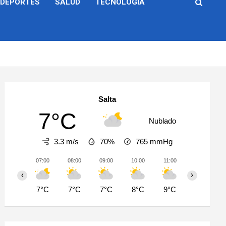
DEPORTES
SALUD
TECNOLOGÍA
Salta
7°C
Nublado
3.3 m/s
70%
765
mmHg
07:00
08:00
09:00
10:00
11:00
12:00
‹
›
7°C
7°C
7°C
8°C
9°C
11°C