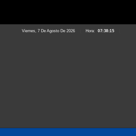
Viernes, 7 De Agosto De 2026
|
Hora:
07:38:17
|
Saltar