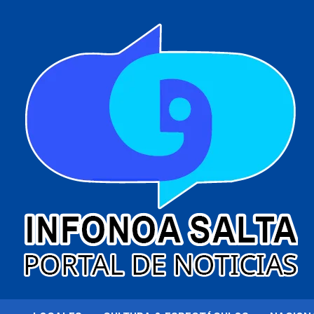
al
contenido
Portal de noticias
Infonoa Salta