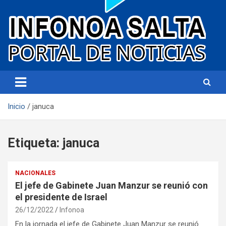
Portal de noticias
Infonoa Salta
Inicio
januca
Etiqueta:
januca
NACIONALES
El jefe de Gabinete Juan Manzur se reunió con
el presidente de Israel
26/12/2022
Infonoa
En la jornada el jefe de Gabinete Juan Manzur se reunió