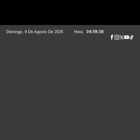
Domingo, 9 De Agosto De 2026
|
Hora:
04:59:39
|