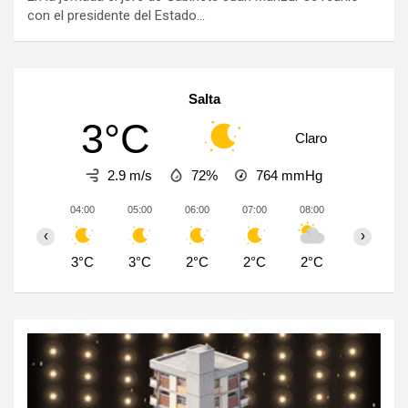
con el presidente del Estado…
Salta
3°C
Claro
2.9 m/s
72%
764
mmHg
04:00
05:00
06:00
07:00
08:00
09:00
‹
›
3°C
3°C
2°C
2°C
2°C
4°C