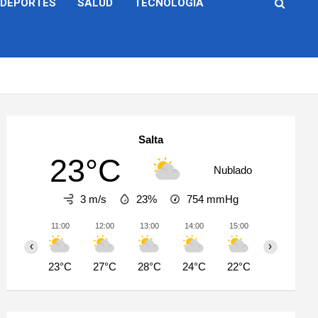
DEPORTES
SALUD
TECNOLOGÍA
Salta
23°C
Nublado
3 m/s
23%
754
mmHg
11:00
12:00
13:00
14:00
15:00
16:00
‹
›
23°C
27°C
28°C
24°C
22°C
20°C