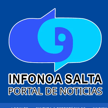
al
contenido
Portal de noticias
Infonoa Salta