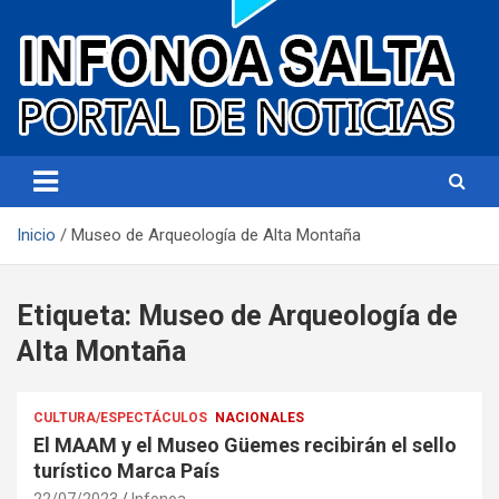
Portal de noticias
Infonoa Salta
Inicio
Museo de Arqueología de Alta Montaña
Etiqueta:
Museo de Arqueología de
Alta Montaña
CULTURA/ESPECTÁCULOS
NACIONALES
El MAAM y el Museo Güemes recibirán el sello
turístico Marca País