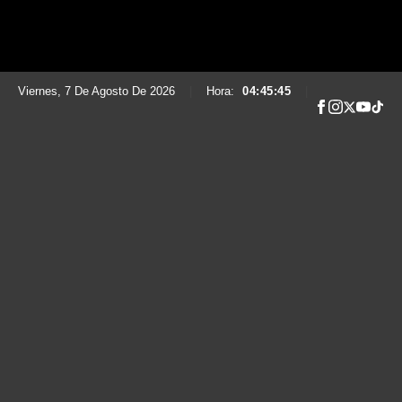
Viernes, 7 De Agosto De 2026
|
Hora:
04:45:46
|