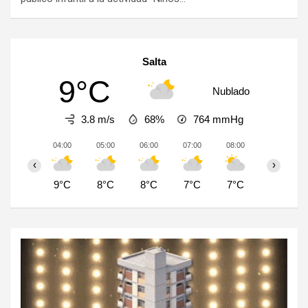
Salta
9°C
Nublado
3.8 m/s
68%
764
mmHg
04:00
05:00
06:00
07:00
08:00
09:00
‹
›
9°C
8°C
8°C
7°C
7°C
7°C