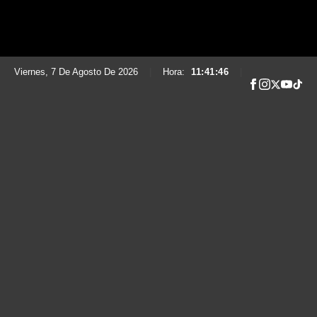
Viernes, 7 De Agosto De 2026
|
Hora:
11:41:47
|