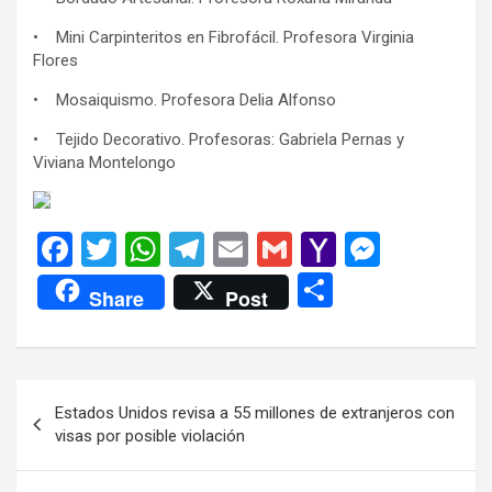
• Mini Carpinteritos en Fibrofácil. Profesora Virginia
Flores
• Mosaiquismo. Profesora Delia Alfonso
• Tejido Decorativo. Profesoras: Gabriela Pernas y
Viviana Montelongo
F
T
W
T
E
G
Y
M
a
wi
h
el
m
m
a
es
C
Share
Post
ce
tt
at
e
ail
ail
h
se
o
b
er
s
gr
o
n
m
o
A
a
o
g
p
Navegación
Estados Unidos revisa a 55 millones de extranjeros con
o
p
m
M
er
ar
de
visas por posible violación
k
p
ail
tir
entradas