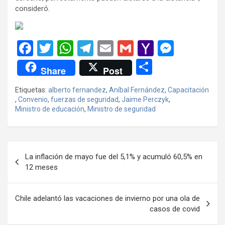
consideró.
F
T
W
T
E
G
Y
M
a
wi
h
el
m
m
a
es
C
Share
Post
ce
tt
at
e
ail
ail
h
se
o
Etiquetas:
alberto fernandez
,
Aníbal Fernández
,
Capacitación
b
er
s
gr
o
n
m
,
Convenio
,
fuerzas de seguridad
,
Jaime Perczyk
,
o
A
a
o
g
Ministro de educación
,
Ministro de seguridad
p
o
p
m
M
er
ar
k
p
ail
tir
Navegación
La inflación de mayo fue del 5,1% y acumuló 60,5% en
de
12 meses
entradas
Chile adelantó las vacaciones de invierno por una ola de
casos de covid