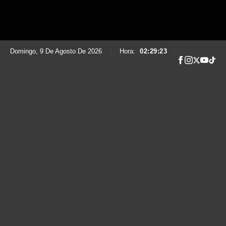
Domingo, 9 De Agosto De 2026
|
Hora:
02:29:24
|