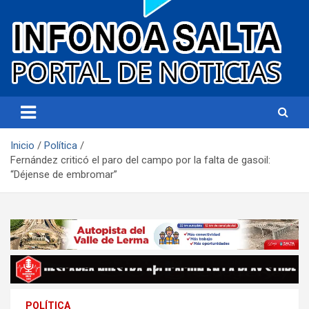
Portal de noticias
Infonoa Salta
Inicio
Política
Fernández criticó el paro del campo por la falta de gasoil:
“Déjense de embromar”
POLÍTICA