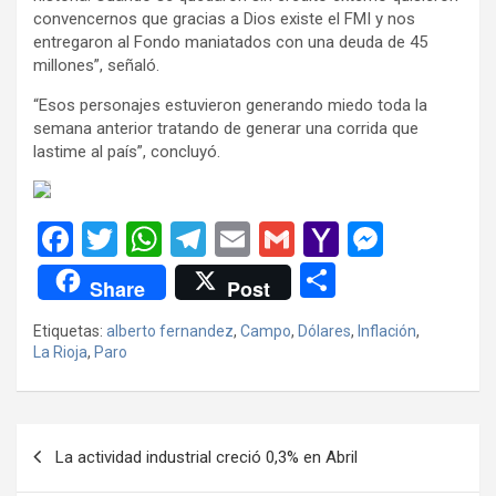
convencernos que gracias a Dios existe el FMI y nos
entregaron al Fondo maniatados con una deuda de 45
millones”, señaló.
“Esos personajes estuvieron generando miedo toda la
semana anterior tratando de generar una corrida que
lastime al país”, concluyó.
F
T
W
T
E
G
Y
M
a
wi
h
el
m
m
a
es
C
Share
Post
ce
tt
at
e
ail
ail
h
se
o
Etiquetas:
alberto fernandez
,
Campo
,
Dólares
,
Inflación
,
b
er
s
gr
o
n
m
La Rioja
,
Paro
o
A
a
o
g
p
o
p
m
M
er
ar
Navegación
k
p
ail
tir
La actividad industrial creció 0,3% en Abril
de