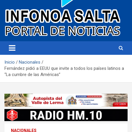
Portal de noticias
Infonoa Salta
Inicio
Nacionales
Fernández pidió a EEUU que invite a todos los países latinos a
“La cumbre de las Américas”
NACIONALES