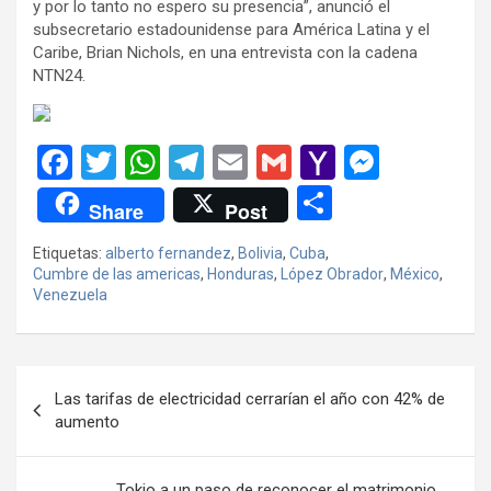
y por lo tanto no espero su presencia”, anunció el
subsecretario estadounidense para América Latina y el
Caribe, Brian Nichols, en una entrevista con la cadena
NTN24.
F
T
W
T
E
G
Y
M
a
wi
h
el
m
m
a
es
C
Share
Post
ce
tt
at
e
ail
ail
h
se
o
Etiquetas:
alberto fernandez
,
Bolivia
,
Cuba
,
b
er
s
gr
o
n
m
Cumbre de las americas
,
Honduras
,
López Obrador
,
México
,
o
A
a
o
g
Venezuela
p
o
p
m
M
er
ar
k
p
ail
tir
Navegación
Las tarifas de electricidad cerrarían el año con 42% de
de
aumento
entradas
Tokio a un paso de reconocer el matrimonio