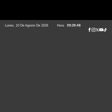
Lunes, 10 De Agosto De 2026
|
Hora:
09:29:49
|