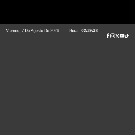
Viernes, 7 De Agosto De 2026
|
Hora:
02:39:40
|