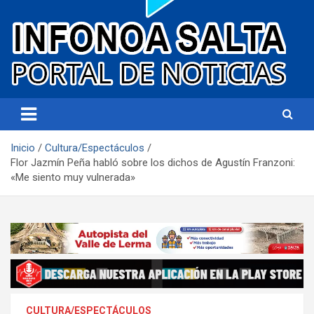
Portal de noticias
Infonoa Salta
Inicio
Cultura/Espectáculos
Flor Jazmín Peña habló sobre los dichos de Agustín Franzoni:
«Me siento muy vulnerada»
CULTURA/ESPECTÁCULOS