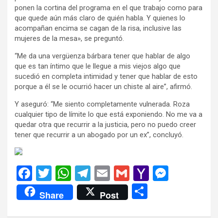
ponen la cortina del programa en el que trabajo como para
que quede aún más claro de quién habla. Y quienes lo
acompañan encima se cagan de la risa, inclusive las
mujeres de la mesa», se preguntó.
“Me da una vergüenza bárbara tener que hablar de algo
que es tan íntimo que le llegue a mis viejos algo que
sucedió en completa intimidad y tener que hablar de esto
porque a él se le ocurrió hacer un chiste al aire”, afirmó.
Y aseguró: “Me siento completamente vulnerada. Roza
cualquier tipo de límite lo que está exponiendo. No me va a
quedar otra que recurrir a la justicia, pero no puedo creer
tener que recurrir a un abogado por un ex”, concluyó.
F
T
W
T
E
G
Y
M
a
wi
h
el
m
m
a
es
C
Share
Post
ce
tt
at
e
ail
ail
h
se
o