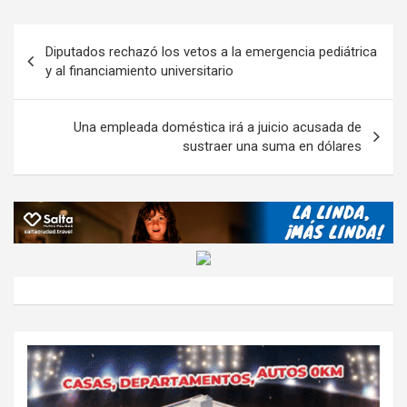
b
er
s
gr
o
n
m
o
A
a
o
g
p
Navegación
Diputados rechazó los vetos a la emergencia pediátrica
o
p
m
M
er
ar
de
y al financiamiento universitario
k
p
ail
tir
entradas
Una empleada doméstica irá a juicio acusada de
sustraer una suma en dólares