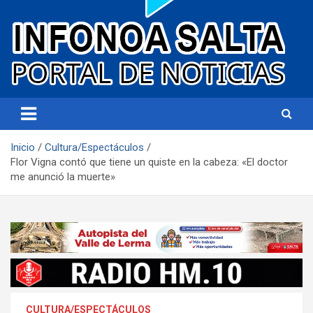
Portal de noticias
Infonoa Salta
Inicio
Cultura/Espectáculos
Flor Vigna contó que tiene un quiste en la cabeza: «El doctor
me anunció la muerte»
CULTURA/ESPECTÁCULOS