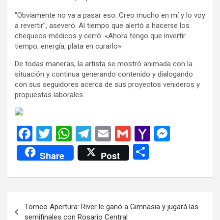
“Obviamente no va a pasar eso. Creo mucho en mí y lo voy
a revertir”, aseveró. Al tiempo que alertó a hacerse los
chequeos médicos y cerró: «Ahora tengo que invertir
tiempo, energía, plata en curarlo».
De todas maneras, la artista se mostró animada con la
situación y continua generando contenido y dialogando
con sus seguidores acerca de sus proyectos venideros y
propuestas laborales.
F
T
W
T
E
G
Y
M
a
wi
h
el
m
m
a
es
C
Share
Post
ce
tt
at
e
ail
ail
h
se
o
b
er
s
gr
o
n
m
o
A
a
o
g
p
Navegación
Torneo Apertura: River le ganó a Gimnasia y jugará las
o
p
m
M
er
ar
de
semifinales con Rosario Central