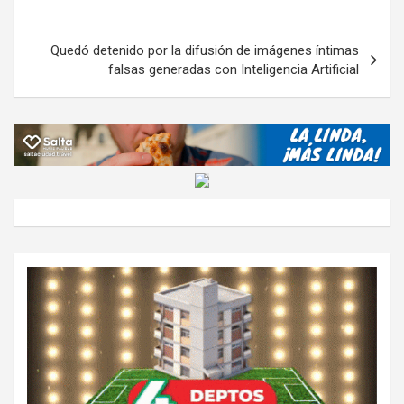
k
p
ail
tir
entradas
Quedó detenido por la difusión de imágenes íntimas
falsas generadas con Inteligencia Artificial