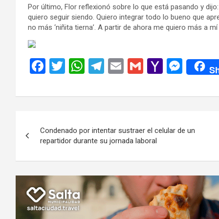
Por último, Flor reflexionó sobre lo que está pasando y dijo
quiero seguir siendo. Quiero integrar todo lo bueno que apre
no más ‘niñita tierna’. A partir de ahora me quiero más a mí 
F
T
W
T
E
G
Y
M
Sh
a
wi
h
el
m
m
a
es
ce
tt
at
e
ail
ail
h
se
b
er
s
gr
o
n
Navegación
o
A
a
o
g
Condenado por intentar sustraer el celular de un
de
o
p
m
M
er
repartidor durante su jornada laboral
k
p
ail
entradas