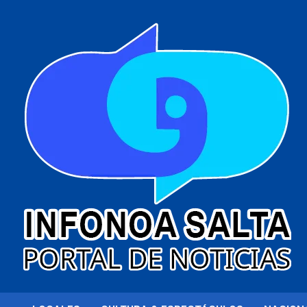
al
contenido
Portal de noticias
Infonoa Salta