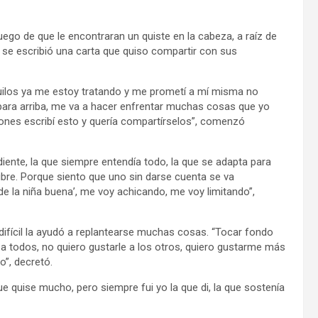
ego de que le encontraran un quiste en la cabeza, a raíz de
 se escribió una carta que quiso compartir con sus
quilos ya me estoy tratando y me prometí a mí misma no
 para arriba, me va a hacer enfrentar muchas cosas que yo
xiones escribí esto y quería compartírselos”, comenzó
ediente, la que siempre entendía todo, la que se adapta para
libre. Porque siento que uno sin darse cuenta se va
de la niña buena’, me voy achicando, me voy limitando”,
fícil la ayudó a replantearse muchas cosas. “Tocar fondo
a todos, no quiero gustarle a los otros, quiero gustarme más
o”, decretó.
ue quise mucho, pero siempre fui yo la que di, la que sostenía