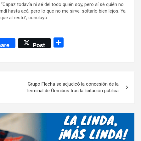
: “Capaz todavía ni sé del todo quién soy, pero sí sé quién no
ndí hasta acá, pero lo que no me sirve, soltarlo bien lejos. Ya
que al resto”, concluyó.
C
are
Post
o
m
p
ar
Grupo Flecha se adjudicó la concesión de la
tir
Terminal de Ómnibus tras la licitación pública