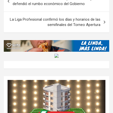
o
p
m
M
er
ar
de
defendió el rumbo económico del Gobierno
k
p
ail
tir
entradas
La Liga Profesional confirmó los días y horarios de las
semifinales del Torneo Apertura