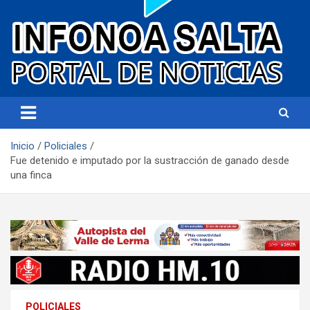
Portal de noticias
Infonoa Salta
Inicio
Policiales
Fue detenido e imputado por la sustracción de ganado desde
una finca
POLICIALES