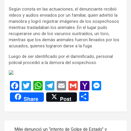
Según consta en las actuaciones, el denunciante recibió
videos y audios enviados por un familiar, quien advirtió la
maniobra y logró registrar imágenes de los sospechosos
mientras trasladaban los animales. En el lugar pudo
recuperarse uno de los vacunos sustraídos, un toro,
mientras que los demás animales fueron llevados por los
acusados, quienes lograron darse a la fuga.
Luego de ser identificado por el damnificado, personal
policial procedió a la demora del sospechoso.
F
T
W
T
E
G
Y
M
a
wi
h
el
m
m
a
es
C
Share
Post
ce
tt
at
e
ail
ail
h
se
o
b
er
s
gr
o
n
m
o
A
a
o
g
p
Navegación
Milei denunció un “intento de Golpe de Estado” y