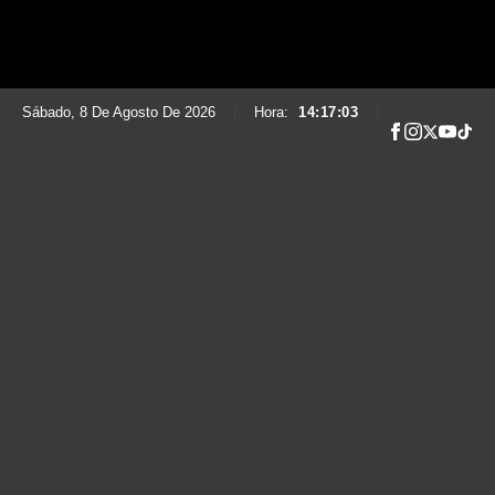
Sábado, 8 De Agosto De 2026
|
Hora:
14:17:04
|