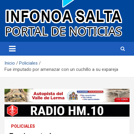
Portal de noticias
Infonoa Salta
Inicio
Policiales
Fue imputado por amenazar con un cuchillo a su expareja
POLICIALES