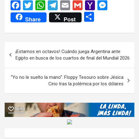
F
T
W
T
E
G
Y
M
a
wi
h
el
m
m
a
es
C
Share
Post
ce
tt
at
e
ail
ail
h
se
o
b
er
s
gr
o
n
m
o
A
a
o
g
p
Navegación
¡Estamos en octavos! Cuándo juega Argentina ante
o
p
m
M
er
ar
de
Egipto en busca de los cuartos de final del Mundial 2026
k
p
ail
tir
entradas
“Yo no le suelto la mano”: Floppy Tesouro sobre Jésica
Cirio tras la polémica por los dólares