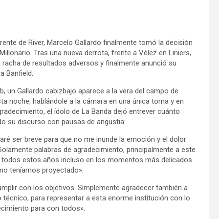
l frente de River, Marcelo Gallardo finalmente tomó la decisión
llonario. Tras una nueva derrota, frente a Vélez en Liniers,
a racha de resultados adversos y finalmente anunció su
a Banfield.
ub, un Gallardo cabizbajo aparece a la vera del campo de
ta noche, hablándole a la cámara en una única toma y en
gradecimiento, el ídolo de La Banda dejó entrever cuánto
do su discurso con pausas de angustia:
taré ser breve para que no me inunde la emoción y el dolor
. Solamente palabras de agradecimiento, principalmente a este
te todos estos años incluso en los momentos más delicados
omo teníamos proyectado».
umplir con los objetivos. Simplemente agradecer también a
 técnico, para representar a esta enorme institución con lo
ecimiento para con todos».