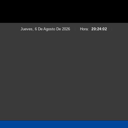
Jueves, 6 De Agosto De 2026
|
Hora:
20:24:03
|
Saltar