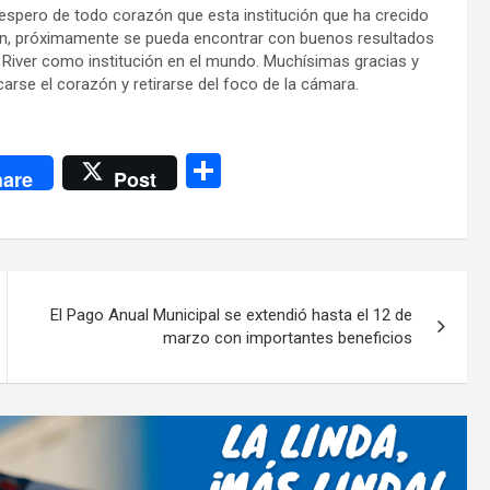
espero de todo corazón que esta institución que ha crecido
ón, próximamente se pueda encontrar con buenos resultados
a River como institución en el mundo. Muchísimas gracias y
arse el corazón y retirarse del foco de la cámara.
C
are
Post
o
m
p
ar
El Pago Anual Municipal se extendió hasta el 12 de
tir
marzo con importantes beneficios