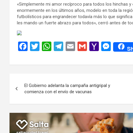
«Simplemente mi amor recíproco para todos los hinchas y 
enormemente en los últimos años, modelo en toda la regi
futbolísticos para engrandecer todavía más lo que signific
les mando un fuerte abrazo para todos», cerró antes de toc
F
T
W
T
E
G
Y
M
Sh
a
wi
h
el
m
m
a
es
ce
tt
at
e
ail
ail
h
se
b
er
s
gr
o
n
Navegación
o
A
a
o
g
El Gobierno adelanta la campaña antigripal y
de
o
p
m
M
er
comienza con el envío de vacunas
k
p
ail
entradas