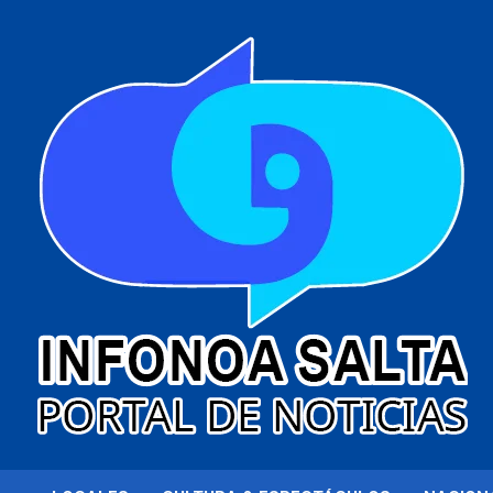
al
contenido
Portal de noticias
Infonoa Salta