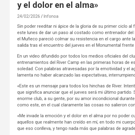
y el dolor en el alma»
24/02/2026
Infonoa
Sin poder reeditar ni ápice de la gloria de su primer ciclo a
este lunes de dar un paso al costado como entrenador del Mi
el Muñeco pareció colmar su resistencia en el cargo ante l
salida tras el encuentro del jueves en el Monumental frente 
En un video difundido por todos los medios oficiales del cl
entrenamientos del River Camp en las primeras horas de es
soledad. Con palabras atravesadas por la emotividad y el a
lamenta no haber alcanzado las expectativas, interrumpien
«Este es un mensaje para todos los hinchas de River. Inten
que significa anunciar que el jueves será mi último partido
enorme club, a su gente, por su amor incondicional duran
como este, en el cual claramente las cosas no salieron c
«Me invade la emoción y el dolor en el alma por no poder c
aquellos que realmente han creído en mí, en todo mi cuerpo
que eso conlleva, y tengo nada más que palabras de agrad