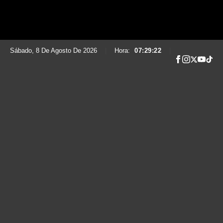
Sábado, 8 De Agosto De 2026
|
Hora:
07:29:23
|