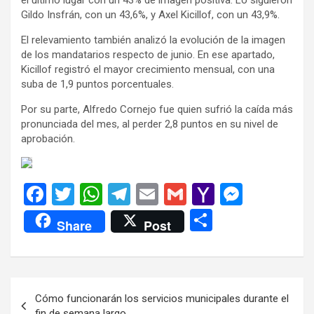
Gildo Insfrán, con un 43,6%, y Axel Kicillof, con un 43,9%.
El relevamiento también analizó la evolución de la imagen
de los mandatarios respecto de junio. En ese apartado,
Kicillof registró el mayor crecimiento mensual, con una
suba de 1,9 puntos porcentuales.
Por su parte, Alfredo Cornejo fue quien sufrió la caída más
pronunciada del mes, al perder 2,8 puntos en su nivel de
aprobación.
F
T
W
T
E
G
Y
M
a
wi
h
el
m
m
a
es
C
Share
Post
ce
tt
at
e
ail
ail
h
se
o
b
er
s
gr
o
n
m
o
A
a
o
g
p
Navegación
Cómo funcionarán los servicios municipales durante el
o
p
m
M
er
ar
de
fin de semana largo