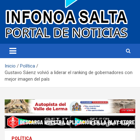
Portal de noticias
Infonoa Salta
Inicio
Política
Gustavo Sáenz volvió a liderar el ranking de gobernadores con
mejor imagen del país
POLÍTICA