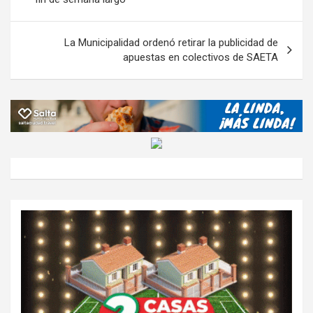
k
p
ail
tir
entradas
La Municipalidad ordenó retirar la publicidad de
apuestas en colectivos de SAETA