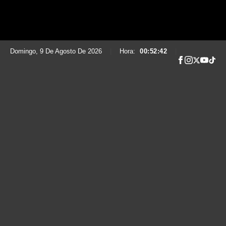
Domingo, 9 De Agosto De 2026
|
Hora:
00:52:43
|