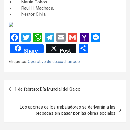
Martin Cobos.
Raúl H. Machaca.
Néstor Olivia.
F
T
W
T
E
G
Y
M
a
wi
h
el
m
m
a
es
C
Share
Post
ce
tt
at
e
ail
ail
h
se
o
Etiquetas:
Operativo de descacharrado
b
er
s
gr
o
n
m
o
A
a
o
g
p
o
p
m
M
er
ar
Navegación
1 de febrero: Día Mundial del Galgo
k
p
ail
tir
de
entradas
Los aportes de los trabajadores se derivarán a las
prepagas sin pasar por las obras sociales