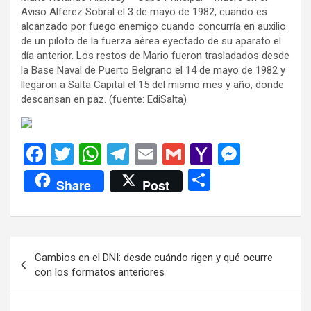
Aviso Alferez Sobral el 3 de mayo de 1982, cuando es
alcanzado por fuego enemigo cuando concurría en auxilio
de un piloto de la fuerza aérea eyectado de su aparato el
día anterior. Los restos de Mario fueron trasladados desde
la Base Naval de Puerto Belgrano el 14 de mayo de 1982 y
llegaron a Salta Capital el 15 del mismo mes y año, donde
descansan en paz. (fuente: EdiSalta)
F
T
W
T
E
G
Y
M
a
wi
h
el
m
m
a
es
C
Share
Post
ce
tt
at
e
ail
ail
h
se
o
b
er
s
gr
o
n
m
o
A
a
o
g
p
Navegación
Cambios en el DNI: desde cuándo rigen y qué ocurre
o
p
m
M
er
ar
de
con los formatos anteriores
k
p
ail
tir
entradas