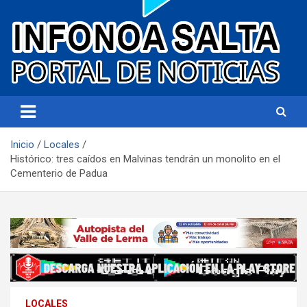
Portal de noticias
Infonoa Salta
Inicio
Locales
Histórico: tres caídos en Malvinas tendrán un monolito en el
Cementerio de Padua
LOCALES