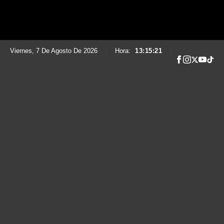
Viernes, 7 De Agosto De 2026
|
Hora:
13:15:22
|