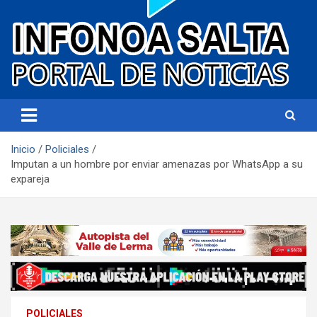
Portal de noticias
Infonoa Salta
Inicio
Policiales
Imputan a un hombre por enviar amenazas por WhatsApp a su
expareja
POLICIALES