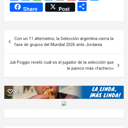
a
wi
h
el
m
m
a
es
C
Share
Post
ce
tt
at
e
ail
ail
h
se
o
b
er
s
gr
o
n
m
o
A
a
o
g
p
Navegación
Con un 11 alternativo, la Selección argentina cierra la
o
p
m
M
er
ar
de
fase de grupos del Mundial 2026 ante Jordania
k
p
ail
tir
entradas
Juli Poggio reveló cuál es el jugador de la selección que
le parece más «fachero»