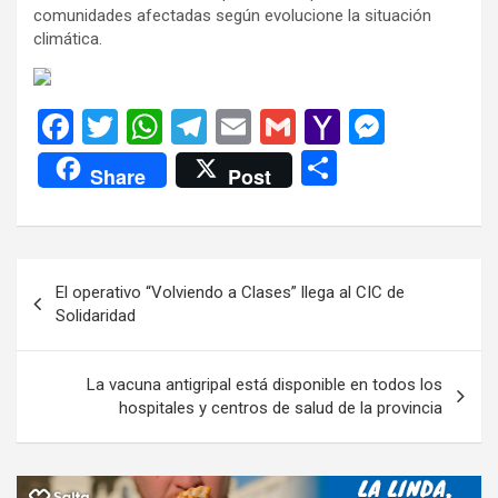
comunidades afectadas según evolucione la situación
climática.
F
T
W
T
E
G
Y
M
a
wi
h
el
m
m
a
es
C
Share
Post
ce
tt
at
e
ail
ail
h
se
o
b
er
s
gr
o
n
m
o
A
a
o
g
p
Navegación
El operativo “Volviendo a Clases” llega al CIC de
o
p
m
M
er
ar
de
Solidaridad
k
p
ail
tir
entradas
La vacuna antigripal está disponible en todos los
hospitales y centros de salud de la provincia