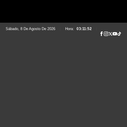
Sábado, 8 De Agosto De 2026
|
Hora:
03:11:54
|