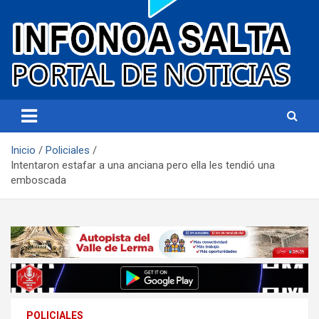
Portal de noticias
Infonoa Salta
Inicio
Policiales
Intentaron estafar a una anciana pero ella les tendió una
emboscada
POLICIALES