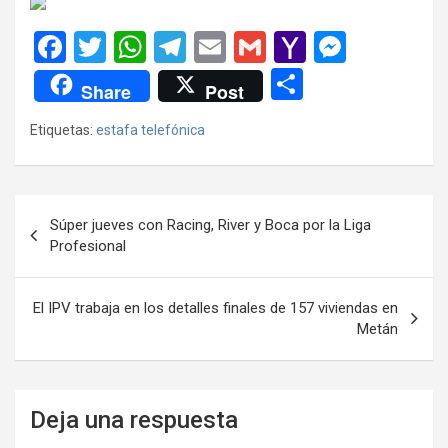
F
T
W
T
E
G
Y
M
a
wi
h
el
m
m
a
es
C
Share
Post
ce
tt
at
e
ail
ail
h
se
o
Etiquetas:
estafa telefónica
b
er
s
gr
o
n
m
o
A
a
o
g
p
o
p
m
M
er
ar
Navegación
Súper jueves con Racing, River y Boca por la Liga
k
p
ail
tir
de
Profesional
entradas
El IPV trabaja en los detalles finales de 157 viviendas en
Metán
Deja una respuesta