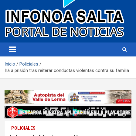
Portal de noticias
Infonoa Salta
Inicio
Policiales
Irá a prisión tras reiterar conductas violentas contra su familia
POLICIALES