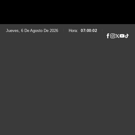
Jueves, 6 De Agosto De 2026
|
Hora:
07:00:03
|