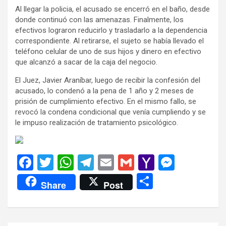
Al llegar la policia, el acusado se encerró en el baño, desde
donde continuó con las amenazas. Finalmente, los
efectivos lograron reducirlo y trasladarlo a la dependencia
correspondiente. Al retirarse, el sujeto se había llevado el
teléfono celular de uno de sus hijos y dinero en efectivo
que alcanzó a sacar de la caja del negocio.
El Juez, Javier Araníbar, luego de recibir la confesión del
acusado, lo condenó a la pena de 1 año y 2 meses de
prisión de cumplimiento efectivo. En el mismo fallo, se
revocó la condena condicional que venía cumpliendo y se
le impuso realización de tratamiento psicológico.
F
T
W
T
E
G
Y
M
a
wi
h
el
m
m
a
es
C
Share
Post
ce
tt
at
e
ail
ail
h
se
o
b
er
s
gr
o
n
m