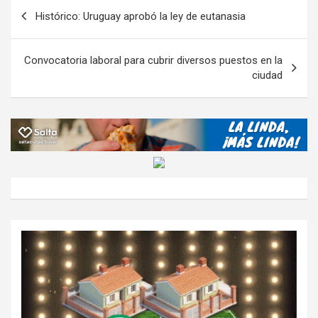
o
A
a
o
g
p
Navegación
Histórico: Uruguay aprobó la ley de eutanasia
o
p
m
M
er
ar
de
k
p
ail
tir
entradas
Convocatoria laboral para cubrir diversos puestos en la
ciudad