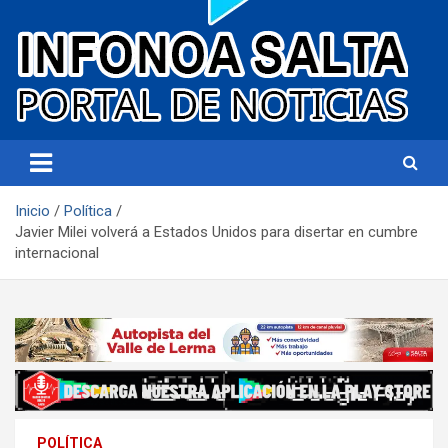
Portal de noticias
Infonoa Salta
Inicio
Política
Javier Milei volverá a Estados Unidos para disertar en cumbre
internacional
POLÍTICA