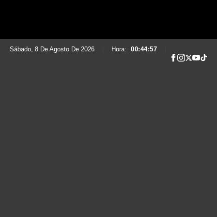
Sábado, 8 De Agosto De 2026
|
Hora:
00:44:58
|