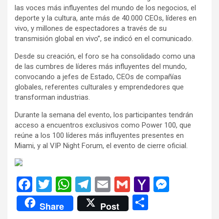
las voces más influyentes del mundo de los negocios, el
deporte y la cultura, ante más de 40.000 CEOs, líderes en
vivo, y millones de espectadores a través de su
transmisión global en vivo”, se indicó en el comunicado.
Desde su creación, el foro se ha consolidado como una
de las cumbres de líderes más influyentes del mundo,
convocando a jefes de Estado, CEOs de compañías
globales, referentes culturales y emprendedores que
transforman industrias.
Durante la semana del evento, los participantes tendrán
acceso a encuentros exclusivos como Power 100, que
reúne a los 100 líderes más influyentes presentes en
Miami, y al VIP Night Forum, el evento de cierre oficial.
F
T
W
T
E
G
Y
M
a
wi
h
el
m
m
a
es
C
Share
Post
ce
tt
at
e
ail
ail
h
se
o