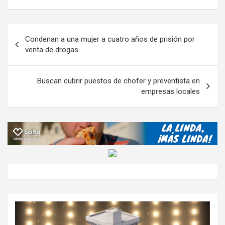
b
er
s
gr
o
n
m
o
A
a
o
g
p
Navegación
Condenan a una mujer a cuatro años de prisión por
o
p
m
M
er
ar
de
venta de drogas
k
p
ail
tir
entradas
Buscan cubrir puestos de chofer y preventista en
empresas locales