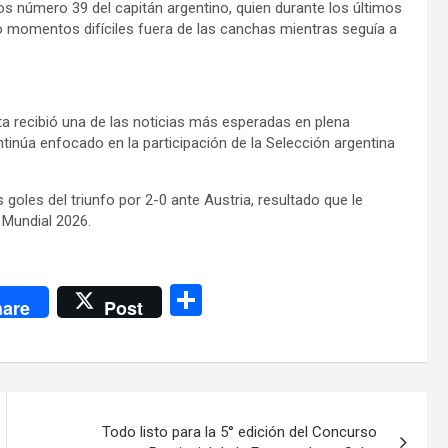
os número 39 del capitán argentino, quien durante los últimos
 momentos difíciles fuera de las canchas mientras seguía a
ta recibió una de las noticias más esperadas en plena
tinúa enfocado en la participación de la Selección argentina
s goles del triunfo por 2-0 ante Austria, resultado que le
l Mundial 2026.
C
are
Post
o
m
p
ar
Todo listo para la 5° edición del Concurso