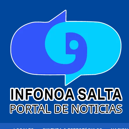
al
contenido
Portal de noticias
Infonoa Salta