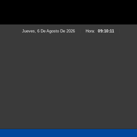
Jueves, 6 De Agosto De 2026
|
Hora:
09:10:13
|
Saltar