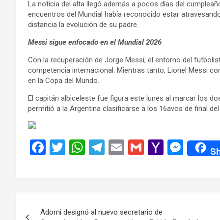
La noticia del alta llegó además a pocos días del cumpleañ
encuentros del Mundial había reconocido estar atravesando
distancia la evolución de su padre.
Messi sigue enfocado en el Mundial 2026
Con la recuperación de Jorge Messi, el entorno del futbolis
competencia internacional. Mientras tanto, Lionel Messi con
en la Copa del Mundo.
El capitán albiceleste fue figura este lunes al marcar los do
permitió a la Argentina clasificarse a los 16avos de final de
F
T
W
T
E
G
Y
M
Sh
a
wi
h
el
m
m
a
es
ce
tt
at
e
ail
ail
h
se
b
er
s
gr
o
n
Navegación
o
A
a
o
g
Adorni designó al nuevo secretario de