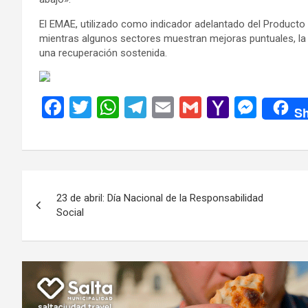
El EMAE, utilizado como indicador adelantado del Producto I
mientras algunos sectores muestran mejoras puntuales, la 
una recuperación sostenida.
F
T
W
T
E
G
Y
M
Sh
a
wi
h
el
m
m
a
es
ce
tt
at
e
ail
ail
h
se
b
er
s
gr
o
n
Navegación
o
A
a
o
g
23 de abril: Día Nacional de la Responsabilidad
de
o
p
m
M
er
Social
k
p
ail
entradas