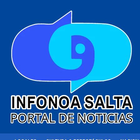
al
contenido
Portal de noticias
Infonoa Salta