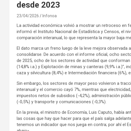
desde 2023
23/04/2026
Infonoa
La actividad económica volvió a mostrar un retroceso en f
informó el Instituto Nacional de Estadística y Censos, el ni
comparación interanual, lo que representa la mayor baja m
El dato marca un freno luego de la leve mejora observada a
consolidarse. De acuerdo con el informe oficial, ocho secto
de 2025, ocho de los sectores de actividad que conforman
(14,8% i.a.) y Explotación de minas y canteras (9,9% i.a.)”, 
caza y silvicultura (8,4%) e Intermediación financiera (6%), 
Sin embargo, los sectores de mayor peso volvieron a tracci
interanual y el comercio cayó 7%, mientras que electricida
impuestos netos de subsidios (-4,2%), administración públic
(-0,5%) y transporte y comunicaciones (-0,3%).
En la previa, el ministro de Economía, Luis Caputo, había a
las cosas que hay que hacer para que el país salga adelante
tenemos un indicador que nos juega en contra; por ahí el 
abajo».