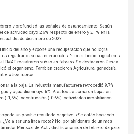
ebrero y profundizó las señales de estancamiento. Según
vel de actividad cayó 2,6% respecto de enero y 2,1% en la
ensual desde diciembre de 2023.
l inicio del año y expone una recuperación que no logra
res registraron subas interanuales. “Con relación a igual mes
 el EMAE registraron subas en febrero. Se destacaron Pesca
indicó el organismo. También crecieron Agricultura, ganadería,
entre otros rubros.
onar a la baja. La industria manufacturera retrocedió 8,7%
d, gas y agua disminuyó 6%. A estos se sumaron bajas en
a (-1,5%), construcción (-0,6%), actividades inmobiliarias
nticipado un posible resultado negativo: «Se están haciendo
. ¿Va a ser una línea recta? No, por ahí dentro de un mes
Estimador Mensual de Actividad Económica de febrero da para