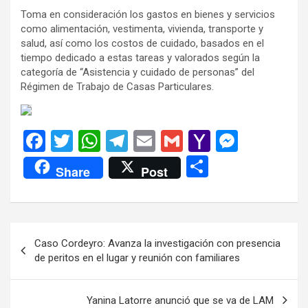
Toma en consideración los gastos en bienes y servicios
como alimentación, vestimenta, vivienda, transporte y
salud, así como los costos de cuidado, basados en el
tiempo dedicado a estas tareas y valorados según la
categoría de “Asistencia y cuidado de personas” del
Régimen de Trabajo de Casas Particulares.
F
T
W
T
E
G
Y
M
a
wi
h
el
m
m
a
es
C
Share
Post
ce
tt
at
e
ail
ail
h
se
o
b
er
s
gr
o
n
m
o
A
a
o
g
p
Navegación
Caso Cordeyro: Avanza la investigación con presencia
o
p
m
M
er
ar
de
de peritos en el lugar y reunión con familiares
k
p
ail
tir
entradas
Yanina Latorre anunció que se va de LAM