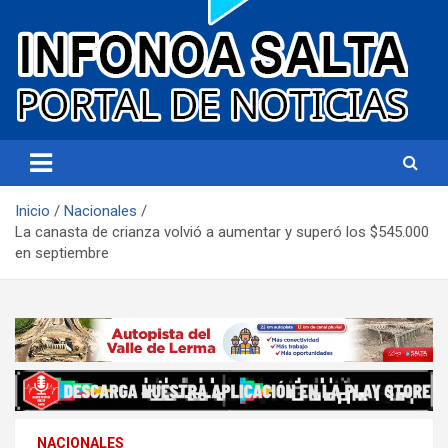
Portal de noticias
Infonoa Salta
Inicio
Nacionales
La canasta de crianza volvió a aumentar y superó los $545.000
en septiembre
NACIONALES