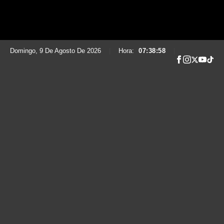
Domingo, 9 De Agosto De 2026
|
Hora:
07:38:59
|