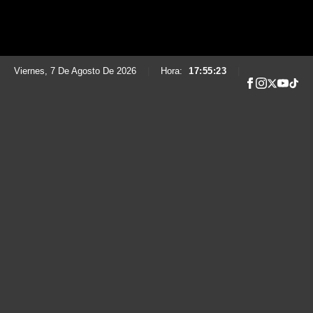
Viernes, 7 De Agosto De 2026
|
Hora:
17:55:24
|