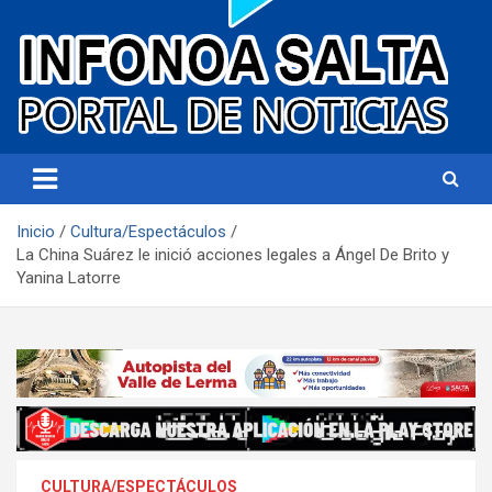
Portal de noticias
Infonoa Salta
Inicio
Cultura/Espectáculos
La China Suárez le inició acciones legales a Ángel De Brito y
Yanina Latorre
CULTURA/ESPECTÁCULOS