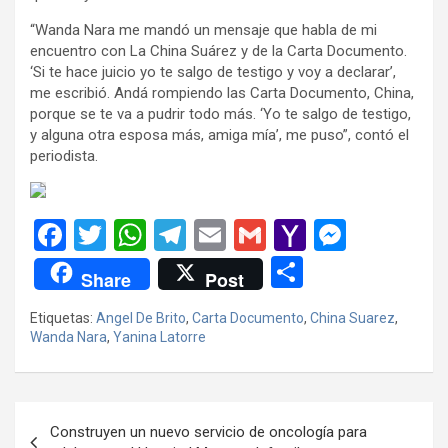
“Wanda Nara me mandó un mensaje que habla de mi
encuentro con La China Suárez y de la Carta Documento.
‘Si te hace juicio yo te salgo de testigo y voy a declarar’,
me escribió. Andá rompiendo las Carta Documento, China,
porque se te va a pudrir todo más. ‘Yo te salgo de testigo,
y alguna otra esposa más, amiga mía’, me puso”, contó el
periodista.
F
T
W
T
E
G
Y
M
a
wi
h
el
m
m
a
es
C
Share
Post
ce
tt
at
e
ail
ail
h
se
o
Etiquetas:
Angel De Brito
,
Carta Documento
,
China Suarez
,
b
er
s
gr
o
n
m
Wanda Nara
,
Yanina Latorre
o
A
a
o
g
p
o
p
m
M
er
ar
Navegación
k
p
ail
tir
Construyen un nuevo servicio de oncología para