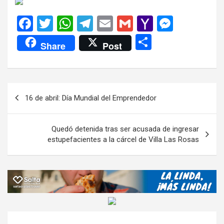
F
T
W
T
E
G
Y
M
a
wi
h
el
m
m
a
es
C
Share
Post
ce
tt
at
e
ail
ail
h
se
o
b
er
s
gr
o
n
m
o
A
a
o
g
p
Navegación
16 de abril: Día Mundial del Emprendedor
o
p
m
M
er
ar
de
k
p
ail
tir
entradas
Quedó detenida tras ser acusada de ingresar
estupefacientes a la cárcel de Villa Las Rosas