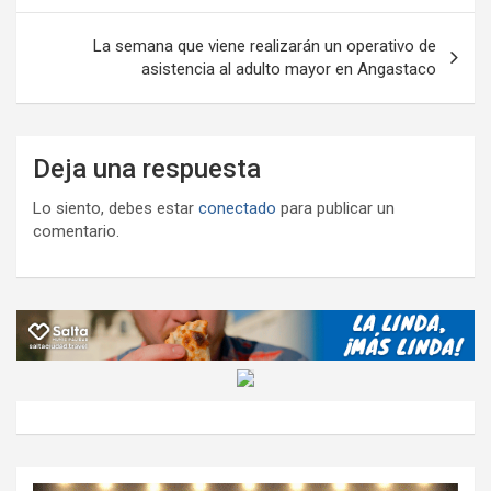
k
p
ail
tir
entradas
La semana que viene realizarán un operativo de
asistencia al adulto mayor en Angastaco
Deja una respuesta
Lo siento, debes estar
conectado
para publicar un
comentario.