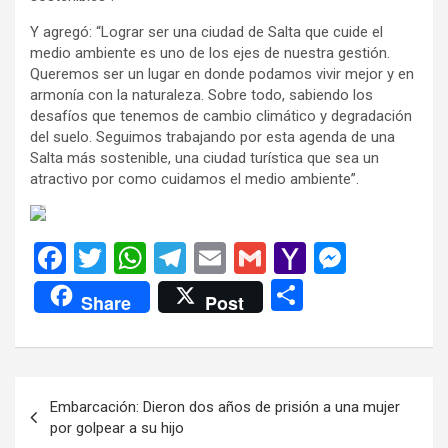
Y agregó: “Lograr ser una ciudad de Salta que cuide el
medio ambiente es uno de los ejes de nuestra gestión.
Queremos ser un lugar en donde podamos vivir mejor y en
armonía con la naturaleza. Sobre todo, sabiendo los
desafíos que tenemos de cambio climático y degradación
del suelo. Seguimos trabajando por esta agenda de una
Salta más sostenible, una ciudad turística que sea un
atractivo por como cuidamos el medio ambiente”.
F
T
W
T
E
G
Y
M
a
wi
h
el
m
m
a
es
C
Share
Post
ce
tt
at
e
ail
ail
h
se
o
b
er
s
gr
o
n
m
o
A
a
o
g
p
Navegación
Embarcación: Dieron dos años de prisión a una mujer
o
p
m
M
er
ar
de
por golpear a su hijo