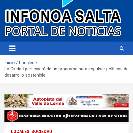
Portal de noticias
Infonoa Salta
Inicio
Locales
La Ciudad participará de un programa para impulsar políticas de
desarrollo sostenible
LOCALES
SOCIEDAD