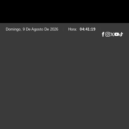
Domingo, 9 De Agosto De 2026
|
Hora:
04:41:20
|