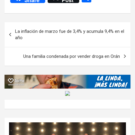
Share
Post
ce
tt
at
e
ail
ail
h
se
o
b
er
s
gr
o
n
m
o
A
a
o
g
p
Navegación
La inflación de marzo fue de 3,4% y acumula 9,4% en el
o
p
m
M
er
ar
de
año
k
p
ail
tir
entradas
Una familia condenada por vender droga en Orán