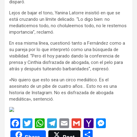
disparó.
Lejos de bajar el tono, Yanina Latorre insistió en que se
está cruzando un límite delicado. “Lo digo bien: no
mediaticemos todo, no choluleemos todo, no le restemos
importancia”, reclamó.
En esa misma línea, cuestionó tanto a Fernández como a
su pareja por lo que interpretó como una búsqueda de
visibilidad. “Pero él hoy parado dando la conferencia de
prensa y Cinthia disfrazada de abogada, con el pelo para
atrás y después tuiteando barbaridades”, expresó.
«No quiero que esto sea un circo mediático. Es el
asesinato de un pibe de cuatro años… Esto no es una
historia de Instagram. No es disfrazada de abogada
mediática», sentenció.
F
T
W
T
E
G
Y
M
a
wi
h
el
m
m
a
es
C