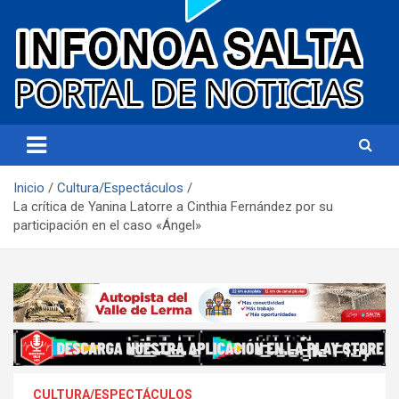
Portal de noticias
Infonoa Salta
Inicio
Cultura/Espectáculos
La crítica de Yanina Latorre a Cinthia Fernández por su
participación en el caso «Ángel»
CULTURA/ESPECTÁCULOS